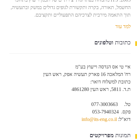
החשמל, תאורה, בקרה ותקשורת לגופים גדולים במשק ובתעשיה,
תוך התאמה מירבית לצרכיהם התפעוליים ותקציבם.
למד עוד
כתובות
וטלפונים
איי טי אס הנדסה וייעוץ בע"מ
רח' המלאכה 16 פארק תעשיה אפק, ראש העין
כתובת למשלוח דואר:
ת.ד. 5811, ראש העין 4861280
מהנדסי חשמל
טל. 077-3003663
פקס. 053-7940324
דוא"ל:
info@its-eng.co.il
תמונות
מפרויקטים