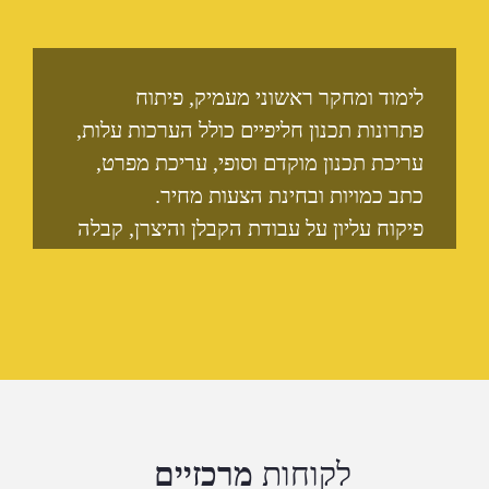
לימוד ומחקר ראשוני מעמיק, פיתוח
פתרונות תכנון חליפיים כולל הערכות עלות,
עריכת תכנון מוקדם וסופי, עריכת מפרט,
כתב כמויות ובחינת הצעות מחיר.
פיקוח עליון על עבודת הקבלן והיצרן, קבלה
סופית של עבודת הקבלן תוך אישור מסמכי
עבודה/פרויקט, הכנת תוכניות עדות, רשימת
חלפים, חוברות הפעלה.
פילוסופיית התכנון שלנו היא לתת פתרונות
יצירתיים המבטאים את רצון הלקוח בתפקוד
ובעלות המערכת גישה מקצועית, שמירה על
לוחות זמנים ותקציב הפרויקט, תשומת לב
לקוחות
מרכזיים