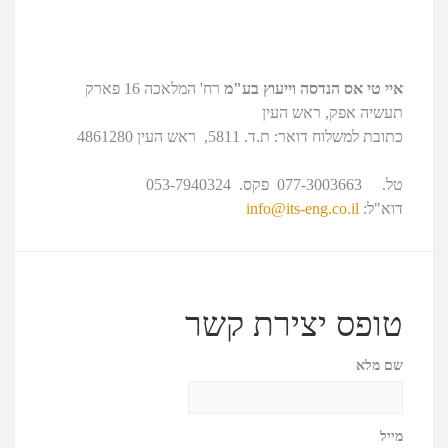
איי טי אס הנדסה וייעוץ בע"מ
רח' המלאכה 16 פארק
תעשיה אפק, ראש העין
כתובת למשלוח דואר: ת.ד. 5811, ראש העין 4861280
משרד הנדסת חשמל
טל. 077-3003663 פקס. 053-7940324
דוא"ל:
info@its-eng.co.il
טופס יצירת קשר
שם מלא
מייל