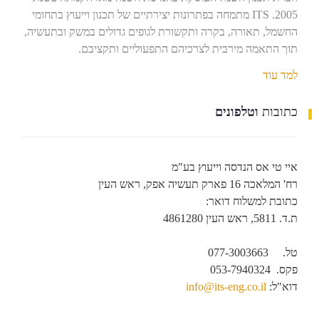
2005. ITS מתמחה בפתרונות יצירתיים של תכנון וייעוץ בתחומי
החשמל, תאורה, בקרה ותקשורת לגופים גדולים במשק ובתעשיה,
תוך התאמה מירבית לצרכיהם התפעוליים ותקציבם.
למד עוד
כתובות
וטלפונים
איי טי אס הנדסה וייעוץ בע"מ
רח' המלאכה 16 פארק תעשיה אפק, ראש העין
כתובת למשלוח דואר:
ת.ד. 5811, ראש העין 4861280
מהנדסי חשמל
טל. 077-3003663
פקס. 053-7940324
דוא"ל:
info@its-eng.co.il